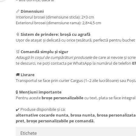
📏
Dimensiuni
Interiorul brosei (dimensiune sticla): 2×3 cm
Exteriorul brosei (dimensiune rama): 2,8×4,5 cm
📎
Sistem de prindere: broșă cu agrafă
Ușor de atașat și delicată cu orice țesătură, perfectă pentru buchet 
🛒
Comandă simplu și sigur
Adaugă în coșul de cumpărături
produsele
de care ai nevoie și scri
te descurci, ne poți contacta pe WhatsApp la numărul de telefon
0
🚚
Livrare
Transportul se face prin curier Cargus (1–2 zile lucrătoare) sau Poșta
🔒
Mențiuni importante
Pentru aceste
broșe personalizabile
cu text, plata se face integra
✔️ Produse disponibile și ca:
alternative cocarde nunta, brosa nunta, brosa personalizata i
pret, broșe personalizabile pe comandă.
Etichete