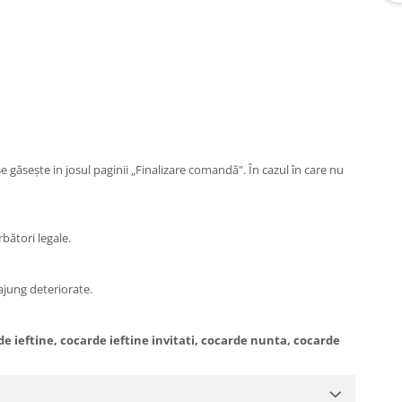
e găsește in josul paginii „Finalizare comandă". În cazul în care nu
rbători legale.
 ajung deteriorate.
e ieftine, cocarde ieftine invitati, cocarde nunta, cocarde