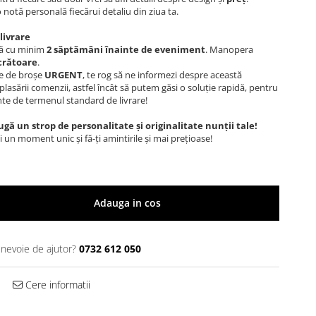
notă personală fiecărui detaliu din ziua ta.
livrare
ă cu minim
2 săptămâni înainte de eveniment
. Manopera
ucrătoare
.
e de broșe
URGENT
, te rog să ne informezi despre această
asării comenzii, astfel încât să putem găsi o soluție rapidă, pentru
te de termenul standard de livrare!
 un strop de personalitate și originalitate nunții tale!
 un moment unic și fă-ți amintirile și mai prețioase!
Adauga in cos
 nevoie de ajutor?
0732 612 050
Cere informatii