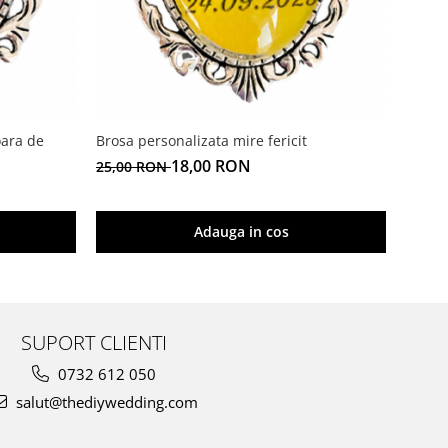
ara de
Brosa personalizata mire fericit
Brosa
18,00 RON
25,00 RON
25,00
Adauga in cos
SUPORT CLIENTI
0732 612 050
salut@thediywedding.com