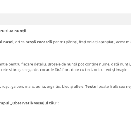
ru ziua nunții
l nașei
, ori ca
broșă cocardă
pentru părinți, frați ori alți apropiați, acest
ție pentru fiecare detaliu. Broșele de nuntă pot conține nume, dată nunții
rete și broșe elegante, cocarde fără flori, doar cu text, ori cu text și imagini!
, roșu, galben, maro, auriu, argintiu, bleu și altele.
Textul
poate fi alb sau neg
âmpul „
Observații/Mesajul tău
”: