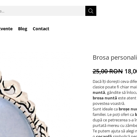
cvente
Blog
Contact
Brosa personali
25,00 RON
18,
Dacă îți dorești ceva difer
clasice poate fi chiar ma
nuntă
, gândite să înloc
brosa nuntă
este atent 
povestea voastră.
Sunt ideale ca
broșe nu
familiei. Le poți oferi ca
b
după ce petrecerea s-a înc
purtată mereu cu zâmbetu
Te putem ajuta să alegi m
o
cocardă
simbolică pent