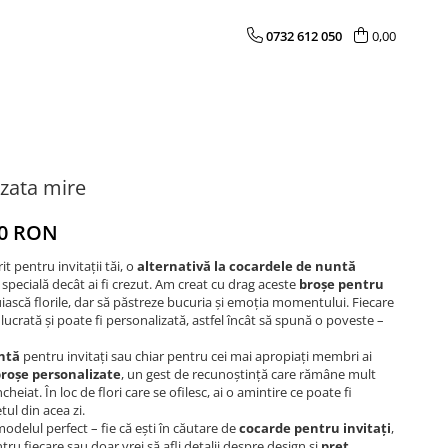
0732 612 050
0,00
zata mire
00 RON
it pentru invitații tăi, o
alternativă la cocardele de nuntă
i specială decât ai fi crezut. Am creat cu drag aceste
broșe pentru
uiască florile, dar să păstreze bucuria și emoția momentului. Fiecare
lucrată și poate fi personalizată, astfel încât să spună o poveste –
ntă
pentru invitați sau chiar pentru cei mai apropiați membri ai
roșe personalizate
, un gest de recunoștință care rămâne mult
heiat. În loc de flori care se ofilesc, ai o amintire ce poate fi
l din acea zi.
odelul perfect – fie că ești în căutare de
cocarde pentru invitați
,
ru fiecare sau doar vrei să afli detalii despre design și
preț
.