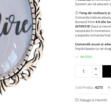
Suntem aici să aducem o 
🕒
Timp de realizare și 
Comanda trebuie plasat
durează între
4-9
zile l
❗️
ATENȚIE!
Dacă ai nevoi
necesitate în momentul pl
a expedia comanda înain
Comandă acum și adaugă
Împărtășește cu cei dragi
IN STOC
Cod Produs:
4273
Ai
Adauga la Favorite