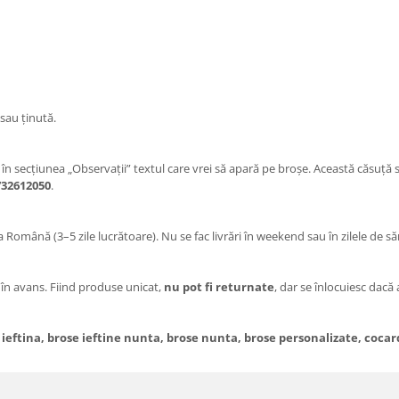
sau ținută.
e în secțiunea „Observații” textul care vrei să apară pe broșe. Această căsuță s
732612050
.
 Română (3–5 zile lucrătoare). Nu se fac livrări în weekend sau în zilele de să
l în avans. Fiind produse unicat,
nu pot fi returnate
, dar se înlocuiesc dacă
eftina, brose ieftine nunta, brose nunta, brose personalizate, cocard