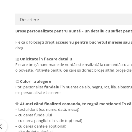
Descriere
Broșe personalizate pentru nuntă – un detaliu cu suflet pent
Fie că o folosești drept
accesoriu pentru buchetul miresei sau a
drag.
🎀
Unicitate în fiecare detaliu
Fiecare broșă handmade de nuntă este realizată la comandă, cu aten
o poveste. Potrivite pentru cei care își doresc broșe altfel, broșe disc
🎨
Culori la alegere
Poți personaliza
fundalul
în nuanțe de alb, negru, roz, lila, albastru
ele personalizate la cerere!
💎
Atunci când finalizezi comanda, te rog să menționezi în c
– textul dorit (ex. nume, dată, mesaj)
– culoarea fundalului
– culoarea panglicii din satin (opțional)
– culoarea dantelei (opțional)
– alte dorințe, dacă ai