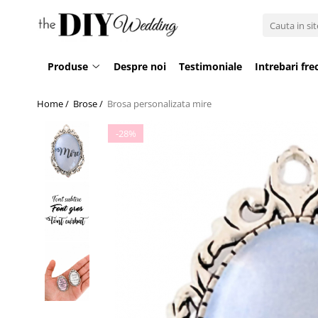
Produse
Produse
Despre noi
Testimoniale
Intrebari fre
Buchete
Lumanari
Home /
Brose /
Brosa personalizata mire
Pahare
-28%
Bratari
Brose
Pentru barbati