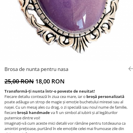
Brosa de nunta pentru nasa
25,00 RON
18,00 RON
Transformă-ți nunta într-o poveste de neuitat!
Fiecare detaliu contează în ziua cea mare, iar o
broșă personalizată
poate adăuga un strop de magie și emoție buchetului miresei sau al
nașei. Cu un mesaj ales cu drag, o zi specială sau noul nume de familie,
fiecare
broșă handmade
va fi un simbol al iubirii și al legăturilor
puternice dintre voi!
Imaginați-vă cum aceste mici detalii vor rămâne pentru totdeauna ca
amintiri prețioase, purtând în ele emoțiile celei mai frumoase zile din