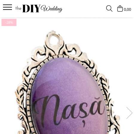
0,00
Produse
-28%
Buchete
Lumanari
Pahare
Bratari
Brose
Pentru barbati