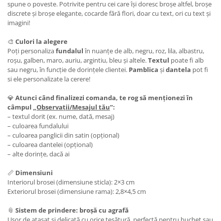
spune o poveste. Potrivite pentru cei care își doresc broșe altfel, broșe
discrete și broșe elegante, cocarde fără flori, doar cu text, ori cu text și
imagini!
🎨
Culori la alegere
Poți personaliza
fundalul
în nuanțe de alb, negru, roz, lila, albastru,
roșu, galben, maro, auriu, argintiu, bleu și altele.
Textul
poate fi alb
sau negru, în funcție de dorințele clientei.
Pamblica
și
dantela
pot fi
si ele personalizate la cerere!
💎
Atunci când finalizezi comanda, te rog să menționezi în
câmpul „
Observații/Mesajul tău
”:
– textul dorit (ex. nume, dată, mesaj)
– culoarea fundalului
– culoarea panglicii din satin (opțional)
– culoarea dantelei (opțional)
– alte dorințe, dacă ai
📏
Dimensiuni
Interiorul brosei (dimensiune sticla): 2×3 cm
Exteriorul brosei (dimensiune rama): 2,8×4,5 cm
📎
Sistem de prindere: broșă cu agrafă
Ușor de atașat și delicată cu orice țesătură, perfectă pentru buchet sau