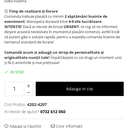
viața voastră.
🕒
Timp de realizare și livrare
Comanda trebuie plasată cu minim
2 săptămâni înainte de
eveniment
. Manopera durează între
4-9
zile lucrătoare
.
❗️
ATENȚIE!
Dacă ai nevoie de broșe
URGENT
, te rog să ne informezi
despre această necesitate în momentul plasării comenzii, astfel încât
să putem găsi o soluție rapidă, pentru a expedia comanda înainte de
termenul standard de livrare!
Comandă acum și adaugă un strop de personalitate și
originalitate nunții tale!
Împărtășește cu cei dragi un moment unic
și fă-ți amintirile și mai prețioase!
IN STOC
Adauga in cos
Cod Produs:
4202-4207
Ai nevoie de ajutor?
0732 612 050
Adauga la Favorite
Cere informatii