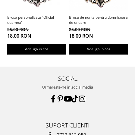
Brosa personalizata "Oficial
Brosa de nunta pentru domnisoara
Br
doamna"
de onoare
2
25,00 RON
25,00 RON
1
18,00 RON
18,00 RON
Adauga in cos
Adauga in cos
SOCIAL
Urmareste-ne in social media
SUPORT CLIENTI
0732 612 050