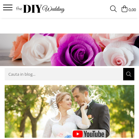
0,00
Produse
Buchete
Lumanari
Pahare
Bratari
Brose
Pentru barbati