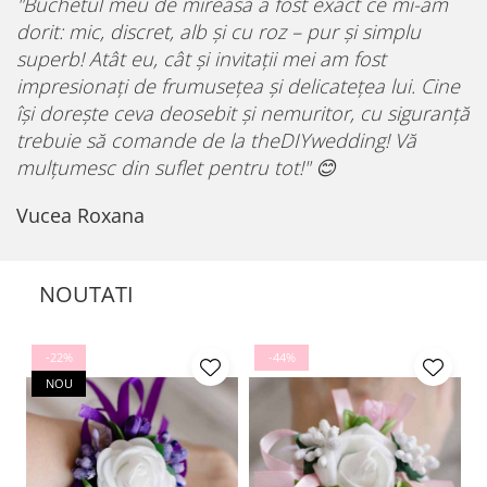
"Buchetul meu de mireasă a fost exact ce mi-am
dorit: mic, discret, alb și cu roz – pur și simplu
superb! Atât eu, cât și invitații mei am fost
impresionați de frumusețea și delicatețea lui. Cine
își dorește ceva deosebit și nemuritor, cu siguranță
trebuie să comande de la theDIYwedding! Vă
mulțumesc din suflet pentru tot!"
😊
Vucea Roxana
NOUTATI
-22%
-44%
NOU