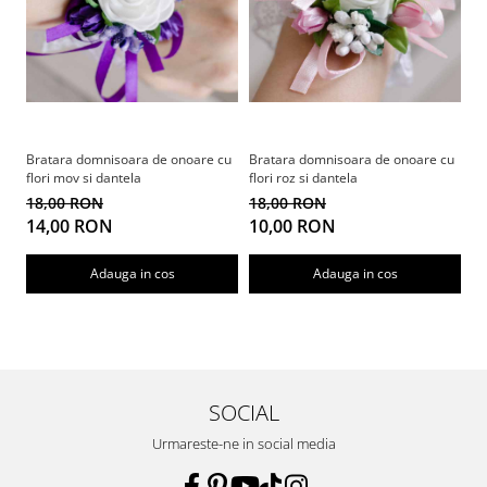
Bratara domnisoara de onoare cu
Bratara domnisoara de onoare cu
Br
flori mov si dantela
flori roz si dantela
fl
18,00 RON
18,00 RON
1
14,00 RON
10,00 RON
1
Adauga in cos
Adauga in cos
SOCIAL
Urmareste-ne in social media