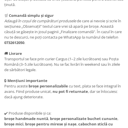
ținută.
🛒
Comandă simplu și sigur
Adaugă în coșul de cumpărături
produsele
de care ai nevoie și scrie în
secțiunea „Observații” textul care vrei să apară pe broșe. Această
căsuță se găsește in josul paginii „Finalizare comandă". În cazul în care
nu te descurci, ne poți contacta pe WhatsApp la numărul de telefon
0732612050
.
🚚
Livrare
Transportul se face prin curier Cargus (1–2 zile lucrătoare) sau Poșta
Română (3–5 zile lucrătoare). Nu se fac livrări în weekend sau în zilele
de sărbători legale.
🔒
Mențiuni importante
Pentru aceste
broșe personalizabile
cu text, plata se face integral în
avans. Fiind produse unicat,
nu pot fi returnate
, dar se înlocuiesc
dacă ajung deteriorate.
✔️ Produse disponibile și ca:
broșe handmade nuntă
,
broșe personalizate buchet cununie
,
broșe mici
,
broșe pentru mirese și nașe
,
cabochon sticlă cu