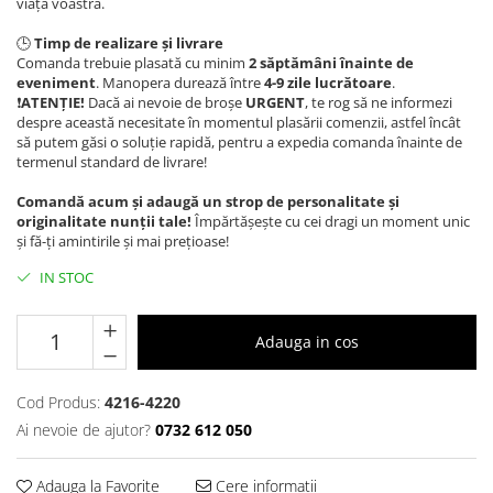
viața voastră.
🕒
Timp de realizare și livrare
Comanda trebuie plasată cu minim
2 săptămâni înainte de
eveniment
. Manopera durează între
4-9
zile lucrătoare
.
❗️
ATENȚIE!
Dacă ai nevoie de broșe
URGENT
, te rog să ne informezi
despre această necesitate în momentul plasării comenzii, astfel încât
să putem găsi o soluție rapidă, pentru a expedia comanda înainte de
termenul standard de livrare!
Comandă acum și adaugă un strop de personalitate și
originalitate nunții tale!
Împărtășește cu cei dragi un moment unic
și fă-ți amintirile și mai prețioase!
IN STOC
Adauga in cos
Cod Produs:
4216-4220
Ai nevoie de ajutor?
0732 612 050
Adauga la Favorite
Cere informatii