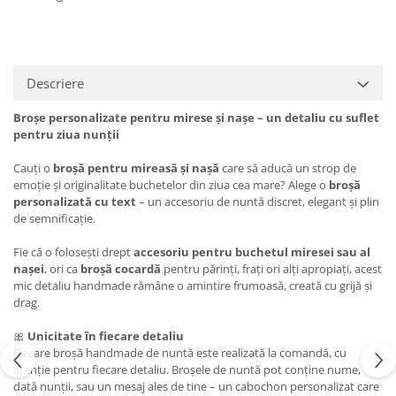
Descriere
Broșe personalizate pentru mirese și nașe – un detaliu cu suflet
pentru ziua nunții
Cauți o
broșă pentru mireasă și nașă
care să aducă un strop de
emoție și originalitate buchetelor din ziua cea mare? Alege o
broșă
personalizată cu text
– un accesoriu de nuntă discret, elegant și plin
de semnificație.
Fie că o folosești drept
accesoriu pentru buchetul miresei sau al
nașei
, ori ca
broșă cocardă
pentru părinți, frați ori alți apropiați, acest
mic detaliu handmade rămâne o amintire frumoasă, creată cu grijă și
drag.
🎀
Unicitate în fiecare detaliu
Fiecare broșă handmade de nuntă este realizată la comandă, cu
atenție pentru fiecare detaliu. Broșele de nuntă pot conține nume,
dată nunții, sau un mesaj ales de tine – un cabochon personalizat care