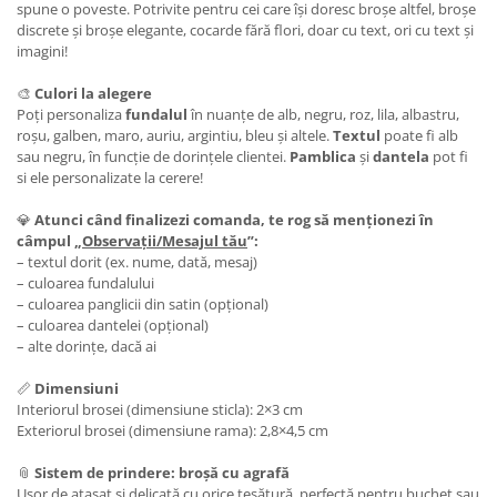
spune o poveste. Potrivite pentru cei care își doresc broșe altfel, broșe
discrete și broșe elegante, cocarde fără flori, doar cu text, ori cu text și
imagini!
🎨
Culori la alegere
Poți personaliza
fundalul
în nuanțe de alb, negru, roz, lila, albastru,
roșu, galben, maro, auriu, argintiu, bleu și altele.
Textul
poate fi alb
sau negru, în funcție de dorințele clientei.
Pamblica
și
dantela
pot fi
si ele personalizate la cerere!
💎
Atunci când finalizezi comanda, te rog să menționezi în
câmpul „
Observații/Mesajul tău
”:
– textul dorit (ex. nume, dată, mesaj)
– culoarea fundalului
– culoarea panglicii din satin (opțional)
– culoarea dantelei (opțional)
– alte dorințe, dacă ai
📏
Dimensiuni
Interiorul brosei (dimensiune sticla): 2×3 cm
Exteriorul brosei (dimensiune rama): 2,8×4,5 cm
📎
Sistem de prindere: broșă cu agrafă
Ușor de atașat și delicată cu orice țesătură, perfectă pentru buchet sau