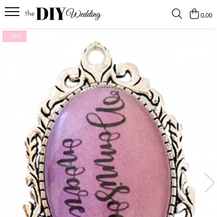
0,00
Produse
-28%
Buchete
Lumanari
Pahare
Bratari
Brose
Pentru barbati