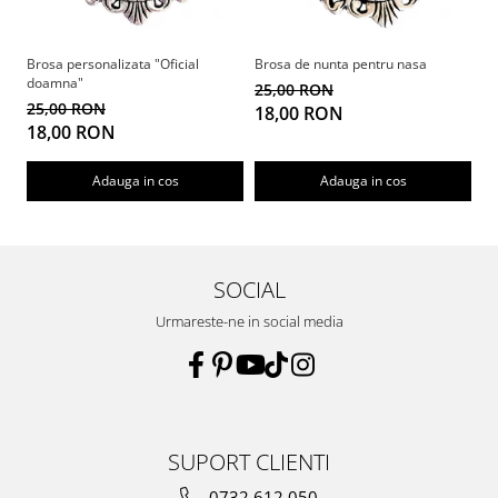
Brosa personalizata "Oficial
Brosa de nunta pentru nasa
Br
doamna"
25,00 RON
2
25,00 RON
18,00 RON
1
18,00 RON
Adauga in cos
Adauga in cos
SOCIAL
Urmareste-ne in social media
SUPORT CLIENTI
0732 612 050