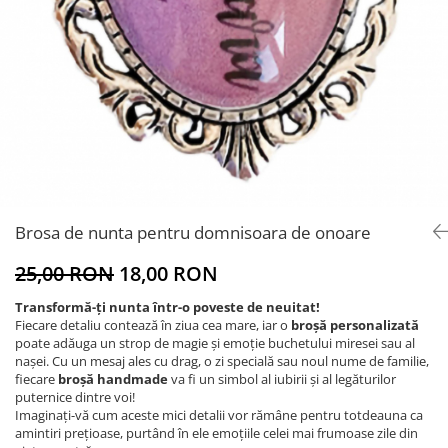
Brosa de nunta pentru domnisoara de onoare
25,00 RON
18,00 RON
Transformă-ți nunta într-o poveste de neuitat!
Fiecare detaliu contează în ziua cea mare, iar o
broșă personalizată
poate adăuga un strop de magie și emoție buchetului miresei sau al
nașei. Cu un mesaj ales cu drag, o zi specială sau noul nume de familie,
fiecare
broșă handmade
va fi un simbol al iubirii și al legăturilor
puternice dintre voi!
Imaginați-vă cum aceste mici detalii vor rămâne pentru totdeauna ca
amintiri prețioase, purtând în ele emoțiile celei mai frumoase zile din