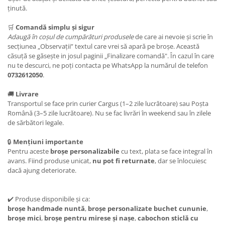
ținută.
🛒
Comandă simplu și sigur
Adaugă în coșul de cumpărături
produsele
de care ai nevoie și scrie în
secțiunea „Observații” textul care vrei să apară pe broșe. Această
căsuță se găsește in josul paginii „Finalizare comandă". În cazul în care
nu te descurci, ne poți contacta pe WhatsApp la numărul de telefon
0732612050
.
🚚
Livrare
Transportul se face prin curier Cargus (1–2 zile lucrătoare) sau Poșta
Română (3–5 zile lucrătoare). Nu se fac livrări în weekend sau în zilele
de sărbători legale.
🔒
Mențiuni importante
Pentru aceste
broșe personalizabile
cu text, plata se face integral în
avans. Fiind produse unicat,
nu pot fi returnate
, dar se înlocuiesc
dacă ajung deteriorate.
✔️ Produse disponibile și ca:
broșe handmade nuntă
,
broșe personalizate buchet cununie
,
broșe mici
,
broșe pentru mirese și nașe
,
cabochon sticlă cu