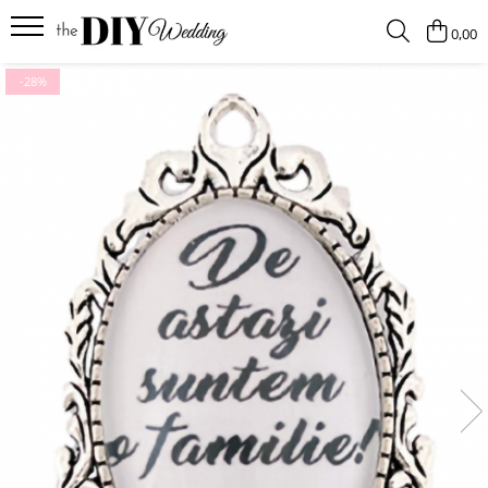
0,00
Produse
-28%
Buchete
Lumanari
Pahare
Bratari
Brose
Pentru barbati