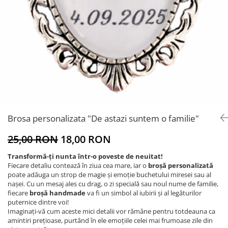
Brosa personalizata "De astazi suntem o familie"
25,00 RON
18,00 RON
Transformă-ți nunta într-o poveste de neuitat!
Fiecare detaliu contează în ziua cea mare, iar o
broșă personalizată
poate adăuga un strop de magie și emoție buchetului miresei sau al
nașei. Cu un mesaj ales cu drag, o zi specială sau noul nume de familie,
fiecare
broșă handmade
va fi un simbol al iubirii și al legăturilor
puternice dintre voi!
Imaginați-vă cum aceste mici detalii vor rămâne pentru totdeauna ca
amintiri prețioase, purtând în ele emoțiile celei mai frumoase zile din