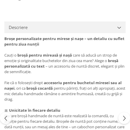
Descriere
Broșe personalizate pentru mirese și nașe – un detaliu cu suflet
pentru ziua nunții
Cauți o
broșă pentru mireasă și nașă
care să aducă un strop de
emoție și originalitate buchetelor din ziua cea mare? Alege o
broșă
personalizată cu text
– un accesoriu de nuntă discret, elegant și plin
de semnificație.
Fie că o folosești drept
accesoriu pentru buchetul miresei sau al
nașei
, ori ca
broșă cocardă
pentru părinți, frați ori alți apropiați, acest
mic detaliu handmade rămâne o amintire frumoasă, creată cu grijă și
drag.
🎀
Unicitate în fiecare detaliu
Fiecare broșă handmade de nuntă este realizată la comandă, cu
atenție pentru fiecare detaliu. Broșele de nuntă pot conține nume,
dată nunții, sau un mesaj ales de tine – un cabochon personalizat care