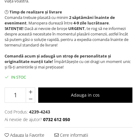
viața voastră.
🕒
Timp de realizare și livrare
Comanda trebuie plasată cu minim
2 săptămâni înainte de
eveniment
. Manopera durează între
4-9
zile lucrătoare
.
❗️
ATENȚIE!
Dacă ai nevoie de broșe
URGENT
, te rog să ne informezi
despre această necesitate în momentul plasării comenzii, astfel încât
să putem găsi o soluție rapidă, pentru a expedia comanda înainte de
termenul standard de livrare!
Comandă acum și adaugă un strop de personalitate și
originalitate nunții tale!
Împărtășește cu cei dragi un moment unic
și fă-ți amintirile și mai prețioase!
IN STOC
Adauga in cos
Cod Produs:
4239-4243
Ai nevoie de ajutor?
0732 612 050
Adauga la Favorite
Cere informatii