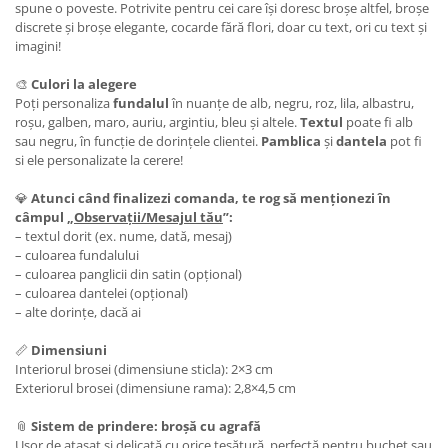
spune o poveste. Potrivite pentru cei care își doresc broșe altfel, broșe
discrete și broșe elegante, cocarde fără flori, doar cu text, ori cu text și
imagini!
🎨
Culori la alegere
Poți personaliza
fundalul
în nuanțe de alb, negru, roz, lila, albastru,
roșu, galben, maro, auriu, argintiu, bleu și altele.
Textul
poate fi alb
sau negru, în funcție de dorințele clientei.
Pamblica
și
dantela
pot fi
si ele personalizate la cerere!
💎
Atunci când finalizezi comanda, te rog să menționezi în
câmpul „
Observații/Mesajul tău
”:
– textul dorit (ex. nume, dată, mesaj)
– culoarea fundalului
– culoarea panglicii din satin (opțional)
– culoarea dantelei (opțional)
– alte dorințe, dacă ai
📏
Dimensiuni
Interiorul brosei (dimensiune sticla): 2×3 cm
Exteriorul brosei (dimensiune rama): 2,8×4,5 cm
📎
Sistem de prindere: broșă cu agrafă
Ușor de atașat și delicată cu orice țesătură, perfectă pentru buchet sau