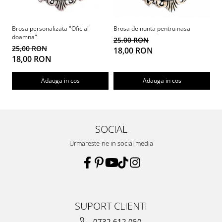
Brosa personalizata "Oficial
Brosa de nunta pentru nasa
Br
doamna"
de
25,00 RON
25,00 RON
2
18,00 RON
18,00 RON
1
Adauga in cos
Adauga in cos
SOCIAL
Urmareste-ne in social media
SUPORT CLIENTI
0732 612 050