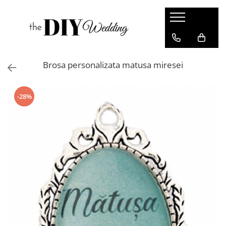
Produse
Buchete
Brosa personalizata matusa miresei
Lumanari
Pahare
-28%
Bratari
Brose
Pentru barbati