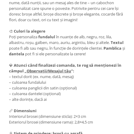
nume, dată nunții, sau un mesaj ales de tine – un cabochon
personalizat care spune o poveste. Potrivite pentru cei care își
doresc broșe altfel, broșe discrete și broșe elegante, cocarde fără
flori, doar cu text, ori cu text și imagini!
🎨
Culori la alegere
Poți personaliza
fundalul
în nuanțe de alb, negru, roz, lila,
albastru, roșu, galben, maro, auriu, argintiu, bleu și altele.
Textul
poate fi alb sau negru, în funcție de dorințele clientei.
Pamblica
și
dantela
pot fi si ele personalizate la cerere!
💎
Atunci când finalizezi comanda, te rog să menționezi în
câmpul „
Observații/Mesajul tău
”:
– textul dorit (ex. nume, dată, mesaj)
– culoarea fundalului
– culoarea panglicii din satin (opțional)
– culoarea dantelei (opțional)
– alte dorințe, dacă ai
📏
Dimensiuni
Interiorul brosei (dimensiune sticla): 2×3 cm
Exteriorul brosei (dimensiune rama): 2,8×4,5 cm
📎
Sistem de prindere: broșă cu agrafă