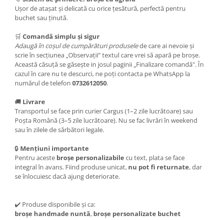
Ușor de atașat și delicată cu orice țesătură, perfectă pentru
buchet sau ținută.
🛒
Comandă simplu și sigur
Adaugă în coșul de cumpărături
produsele
de care ai nevoie și
scrie în secțiunea „Observații” textul care vrei să apară pe broșe.
Această căsuță se găsește in josul paginii „Finalizare comandă". În
cazul în care nu te descurci, ne poți contacta pe WhatsApp la
numărul de telefon
0732612050
.
🚚
Livrare
Transportul se face prin curier Cargus (1–2 zile lucrătoare) sau
Poșta Română (3–5 zile lucrătoare). Nu se fac livrări în weekend
sau în zilele de sărbători legale.
🔒
Mențiuni importante
Pentru aceste
broșe personalizabile
cu text, plata se face
integral în avans. Fiind produse unicat,
nu pot fi returnate
, dar
se înlocuiesc dacă ajung deteriorate.
✔️ Produse disponibile și ca:
broșe handmade nuntă
,
broșe personalizate buchet