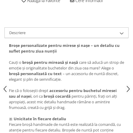
Adauga la Favorite
Cere informatii
Descriere
Broșe personalizate pentru mirese și nașe – un detaliu cu
suflet pentru ziua nunții
Cauți o
broșă pentru mireasă și nașă
care să aducă un strop de
emoție și originalitate buchetelor din ziua cea mare? Alege o
broșă personalizată cu text
– un accesoriu de nuntă discret,
elegant și plin de semnificație.
Fie că o folosești drept
accesoriu pentru buchetul miresei
sau al nașei
, ori ca
broșă cocardă
pentru părinți, frați ori alți
apropiați, acest mic detaliu handmade rămâne o amintire
frumoasă, creată cu grijă și drag.
🎀
Unicitate în fiecare detaliu
Fiecare broșă handmade de nuntă este realizată la comandă, cu
atenție pentru fiecare detaliu. Broșele de nuntă pot conține