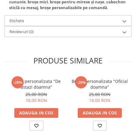
cununie
,
broșe mici
,
broșe pentru mirese și nașe
,
cabochon
sticlă cu mesaj
,
broșe personalizabile pe comandă
.
Etichete
Review-uri
(0)
PRODUSE SIMILARE
Brosa personalizata "De
Brosa personalizata "Oficial
-28%
-28%
astazi doamna"
doamna"
25,00 RON
25,00 RON
18,00 RON
18,00 RON
ADAUGA IN COS
ADAUGA IN COS