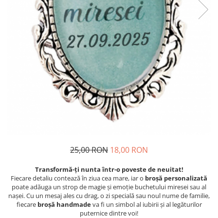
25,00 RON
18,00 RON
Transformă-ți nunta într-o poveste de neuitat!
Fiecare detaliu contează în ziua cea mare, iar o
broșă personalizată
poate adăuga un strop de magie și emoție buchetului miresei sau al
nașei. Cu un mesaj ales cu drag, o zi specială sau noul nume de familie,
fiecare
broșă handmade
va fi un simbol al iubirii și al legăturilor
puternice dintre voi!