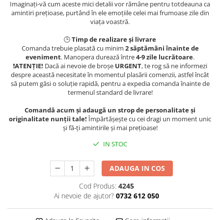
Imaginați-vă cum aceste mici detalii vor rămâne pentru totdeauna ca
amintiri prețioase, purtând în ele emoțiile celei mai frumoase zile din
viața voastră.
🕒
Timp de realizare și livrare
Comanda trebuie plasată cu minim
2 săptămâni înainte de
eveniment
. Manopera durează între
4-9
zile lucrătoare
.
❗️
ATENȚIE!
Dacă ai nevoie de broșe
URGENT
, te rog să ne informezi
despre această necesitate în momentul plasării comenzii, astfel încât
să putem găsi o soluție rapidă, pentru a expedia comanda înainte de
termenul standard de livrare!
Comandă acum și adaugă un strop de personalitate și
originalitate nunții tale!
Împărtășește cu cei dragi un moment unic
și fă-ți amintirile și mai prețioase!
IN STOC
ADAUGA IN COS
Cod Produs:
4245
Ai nevoie de ajutor?
0732 612 050