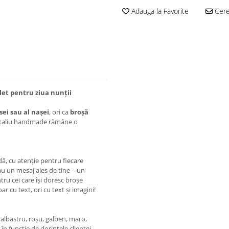
Adauga la Favorite
Cere 
let pentru ziua nunții
ei sau al nașei
, ori ca
broșă
c detaliu handmade rămâne o
, cu atenție pentru fiecare
au un mesaj ales de tine – un
ru cei care își doresc broșe
ar cu text, ori cu text și imagini!
, albastru, roșu, galben, maro,
în funcție de dorințele clientei.