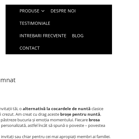
PRODUSE
DESPRE NOI
TESTIMONIALE
INTREBARI FRECVENTE
BLOG
CONTACT
cumnat
vitații tăi, o
alternativă la cocardele de nuntă
clasice
 fi crezut. Am creat cu drag aceste
broșe pentru nuntă
,
 să păstreze bucuria și emoția momentului. Fiecare
brosa
i personalizată, astfel încât să spună o poveste – povestea
invitați sau chiar pentru cei mai apropiați membri ai familiei.