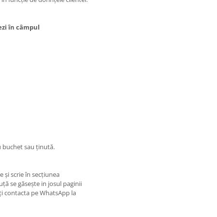
ezi în câmpul
u buchet sau ținută.
e și scrie în secțiunea
ță se găsește in josul paginii
oți contacta pe WhatsApp la