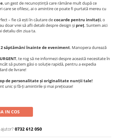
te
, un gest de recunoștință care rămâne mult după ce
ori care se ofilesc, ai o amintire ce poate fi purtată mereu cu
ect – fie că ești în căutare de
cocarde pentru invitați
, o
u doar vrei să afli detalii despre design și
preț
. Suntem aici
 detaliu din ziua ta.
m
2 săptămâni înainte de eveniment
. Manopera durează
URGENT
, te rog să ne informezi despre această necesitate în
încât să putem găsi o soluție rapidă, pentru a expedia
rd de livrare!
 de personalitate și originalitate nunții tale!
unic și fă-ți amintirile și mai prețioase!
A IN COS
 ajutor?
0732 612 050