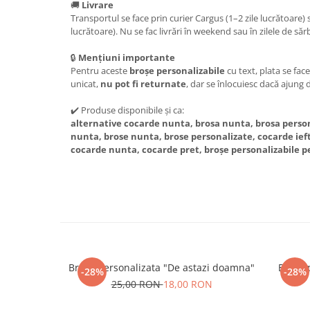
🚚
Livrare
Transportul se face prin curier Cargus (1–2 zile lucrătoare
lucrătoare). Nu se fac livrări în weekend sau în zilele de sărb
🔒
Mențiuni importante
Pentru aceste
broșe personalizabile
cu text, plata se fac
unicat,
nu pot fi returnate
, dar se înlocuiesc dacă ajung 
✔️ Produse disponibile și ca:
alternative cocarde nunta, brosa nunta, brosa persona
nunta, brose nunta, brose personalizate, cocarde iefti
cocarde nunta, cocarde pret, broșe personalizabile 
Brosa personalizata "De astazi doamna"
Brosa 
-28%
-28%
25,00 RON
18,00 RON