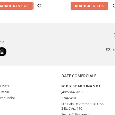
ADAUGA IN COS
ADAUGA IN COS
dia
s
DATE COMERCIALE
 Plata
SC DIY BY ADELINA S.R.L.
e Retur
J40/5814/2017
Produselor
37446410
Str. Baia De Arama 1 Bl. C Sc.
3 Et. 6 Ap. 110
L
Sector 2, Bucuresti