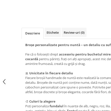
Etichete
Review-uri
(0)
Descriere
Broșe personalizate pentru nuntă – un detaliu cu suf
Fie că o folosești drept
accesoriu pentru buchetul mires
cocardă
pentru părinți, frați ori alți apropiați, acest mi
amintire frumoasă, creată cu grijă și drag.
🎀
Unicitate în fiecare detaliu
Fiecare broșă handmade de nuntă este realizată la comandă
detaliu. Broșele de nuntă pot conține nume, dată nunții, s
cabochon personalizat care spune o poveste. Potrivite pent
altfel, broșe discrete și broșe elegante, cocarde fără flori, do
🎨
Culori la alegere
Poți personaliza
fundalul
în nuanțe de alb, negru, roz, lila
auriu, argintiu, bleu și altele.
Textul
poate fi alb sau negru, 