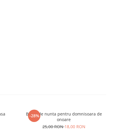
asa
Brosa de nunta pentru domnisoara de
Brosa 
-28%
-28%
onoare
2
25,00 RON
18,00 RON