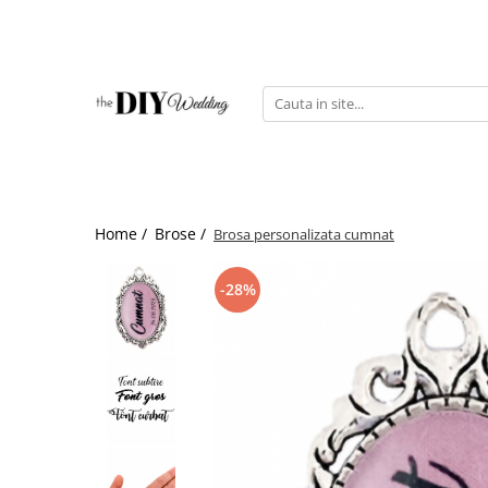
Produse
Buchete
Lumanari
Pahare
Bratari
Home /
Brose /
Brosa personalizata cumnat
Brose
Pentru barbati
-28%