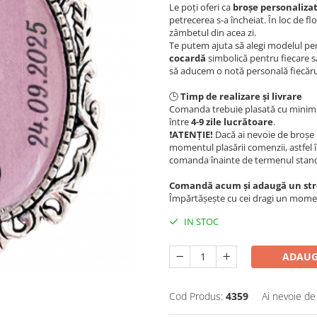
Le poți oferi ca
broșe personaliza
petrecerea s-a încheiat. În loc de fl
zâmbetul din acea zi.
Te putem ajuta să alegi modelul perf
cocardă
simbolică pentru fiecare sa
să aducem o notă personală fiecărui
🕒
Timp de realizare și livrare
Comanda trebuie plasată cu mini
între
4-9
zile lucrătoare
.
❗️
ATENȚIE!
Dacă ai nevoie de broșe
momentul plasării comenzii, astfel 
comanda înainte de termenul standa
Comandă acum și adaugă un strop
Împărtășește cu cei dragi un moment 
IN STOC
ADAUG
Cod Produs:
4359
Ai nevoie de