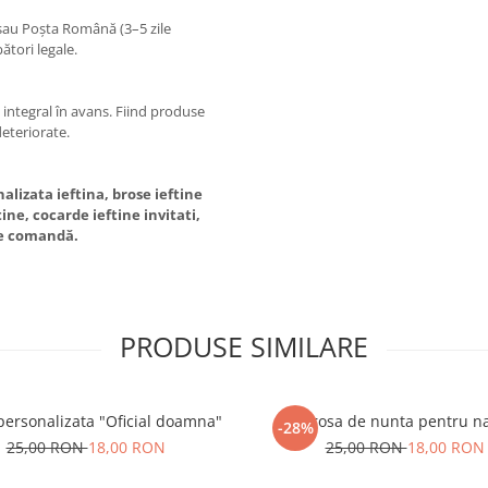
) sau Poșta Română (3–5 zile
ători legale.
e integral în avans. Fiind produse
deteriorate.
lizata ieftina, brose ieftine
ne, cocarde ieftine invitati,
pe comandă.
PRODUSE SIMILARE
personalizata "Oficial doamna"
Brosa de nunta pentru n
-28%
25,00 RON
18,00 RON
25,00 RON
18,00 RON