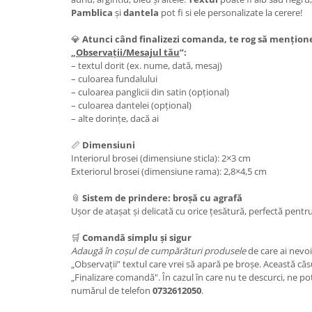
Pamblica
și
dantela
pot fi si ele personalizate la cerere!
💎
Atunci când finalizezi comanda, te rog să mențion
„
Observații/Mesajul tău
”:
– textul dorit (ex. nume, dată, mesaj)
– culoarea fundalului
– culoarea panglicii din satin (opțional)
– culoarea dantelei (opțional)
– alte dorințe, dacă ai
📏
Dimensiuni
Interiorul brosei (dimensiune sticla): 2×3 cm
Exteriorul brosei (dimensiune rama): 2,8×4,5 cm
📎
Sistem de prindere: broșă cu agrafă
Ușor de atașat și delicată cu orice țesătură, perfectă pentr
🛒
Comandă simplu și sigur
Adaugă în coșul de cumpărături
produsele
de care ai nevoi
„Observații” textul care vrei să apară pe broșe. Această căsu
„Finalizare comandă". În cazul în care nu te descurci, ne p
numărul de telefon
0732612050
.