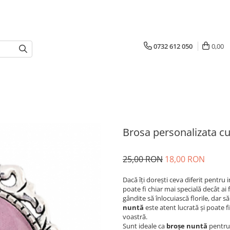
0732 612 050
0,00
Brosa personalizata 
25,00 RON
18,00 RON
Dacă îți dorești ceva diferit pentru in
poate fi chiar mai specială decât ai
gândite să înlocuiască florile, dar
nuntă
este atent lucrată și poate f
voastră.
Sunt ideale ca
broșe nuntă
pentru 