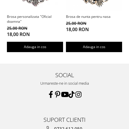
Brosa personalizata "Oficial
Brosa de nunta pentru nasa
Br
doamna"
de
25,00 RON
25,00 RON
2
18,00 RON
18,00 RON
1
Adauga in cos
Adauga in cos
SOCIAL
Urmareste-ne in social media
SUPORT CLIENTI
0732 612 050