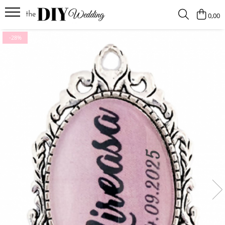
0,00
Produse
-28%
Buchete
Lumanari
Pahare
Bratari
Brose
Pentru barbati