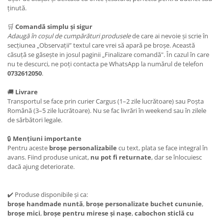
ținută.
🛒
Comandă simplu și sigur
Adaugă în coșul de cumpărături
produsele
de care ai nevoie și scrie în
secțiunea „Observații” textul care vrei să apară pe broșe. Această
căsuță se găsește in josul paginii „Finalizare comandă". În cazul în care
nu te descurci, ne poți contacta pe WhatsApp la numărul de telefon
0732612050
.
🚚
Livrare
Transportul se face prin curier Cargus (1–2 zile lucrătoare) sau Poșta
Română (3–5 zile lucrătoare). Nu se fac livrări în weekend sau în zilele
de sărbători legale.
🔒
Mențiuni importante
Pentru aceste
broșe personalizabile
cu text, plata se face integral în
avans. Fiind produse unicat,
nu pot fi returnate
, dar se înlocuiesc
dacă ajung deteriorate.
✔️ Produse disponibile și ca:
broșe handmade nuntă
,
broșe personalizate buchet cununie
,
broșe mici
,
broșe pentru mirese și nașe
,
cabochon sticlă cu