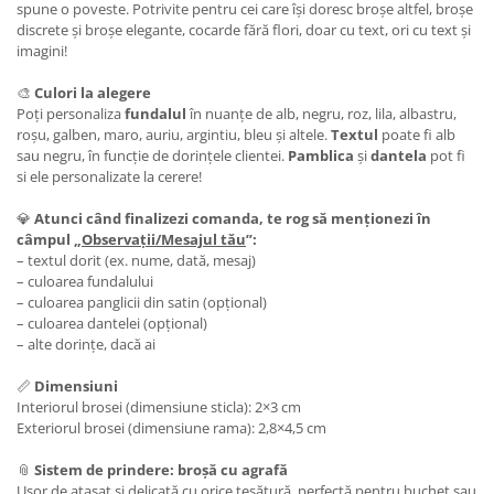
spune o poveste. Potrivite pentru cei care își doresc broșe altfel, broșe
discrete și broșe elegante, cocarde fără flori, doar cu text, ori cu text și
imagini!
🎨
Culori la alegere
Poți personaliza
fundalul
în nuanțe de alb, negru, roz, lila, albastru,
roșu, galben, maro, auriu, argintiu, bleu și altele.
Textul
poate fi alb
sau negru, în funcție de dorințele clientei.
Pamblica
și
dantela
pot fi
si ele personalizate la cerere!
💎
Atunci când finalizezi comanda, te rog să menționezi în
câmpul „
Observații/Mesajul tău
”:
– textul dorit (ex. nume, dată, mesaj)
– culoarea fundalului
– culoarea panglicii din satin (opțional)
– culoarea dantelei (opțional)
– alte dorințe, dacă ai
📏
Dimensiuni
Interiorul brosei (dimensiune sticla): 2×3 cm
Exteriorul brosei (dimensiune rama): 2,8×4,5 cm
📎
Sistem de prindere: broșă cu agrafă
Ușor de atașat și delicată cu orice țesătură, perfectă pentru buchet sau