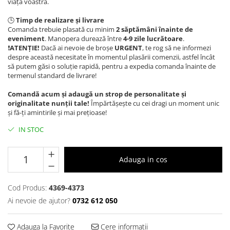
viața voastră.
🕒
Timp de realizare și livrare
Comanda trebuie plasată cu minim
2 săptămâni înainte de
eveniment
. Manopera durează între
4-9
zile lucrătoare
.
❗️
ATENȚIE!
Dacă ai nevoie de broșe
URGENT
, te rog să ne informezi
despre această necesitate în momentul plasării comenzii, astfel încât
să putem găsi o soluție rapidă, pentru a expedia comanda înainte de
termenul standard de livrare!
Comandă acum și adaugă un strop de personalitate și
originalitate nunții tale!
Împărtășește cu cei dragi un moment unic
și fă-ți amintirile și mai prețioase!
IN STOC
Adauga in cos
Cod Produs:
4369-4373
Ai nevoie de ajutor?
0732 612 050
Adauga la Favorite
Cere informatii