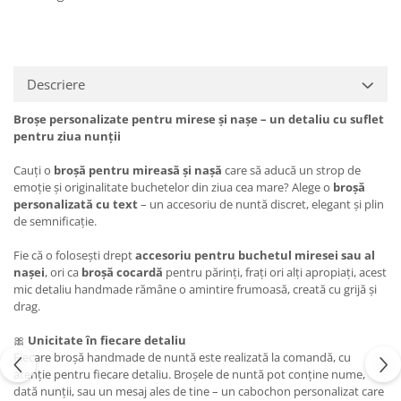
Descriere
Broșe personalizate pentru mirese și nașe – un detaliu cu suflet
pentru ziua nunții
Cauți o
broșă pentru mireasă și nașă
care să aducă un strop de
emoție și originalitate buchetelor din ziua cea mare? Alege o
broșă
personalizată cu text
– un accesoriu de nuntă discret, elegant și plin
de semnificație.
Fie că o folosești drept
accesoriu pentru buchetul miresei sau al
nașei
, ori ca
broșă cocardă
pentru părinți, frați ori alți apropiați, acest
mic detaliu handmade rămâne o amintire frumoasă, creată cu grijă și
drag.
🎀
Unicitate în fiecare detaliu
Fiecare broșă handmade de nuntă este realizată la comandă, cu
atenție pentru fiecare detaliu. Broșele de nuntă pot conține nume,
dată nunții, sau un mesaj ales de tine – un cabochon personalizat care