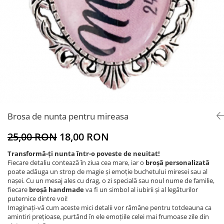
Brosa de nunta pentru mireasa
25,00 RON
18,00 RON
Transformă-ți nunta într-o poveste de neuitat!
Fiecare detaliu contează în ziua cea mare, iar o
broșă personalizată
poate adăuga un strop de magie și emoție buchetului miresei sau al
nașei. Cu un mesaj ales cu drag, o zi specială sau noul nume de familie,
fiecare
broșă handmade
va fi un simbol al iubirii și al legăturilor
puternice dintre voi!
Imaginați-vă cum aceste mici detalii vor rămâne pentru totdeauna ca
amintiri prețioase, purtând în ele emoțiile celei mai frumoase zile din