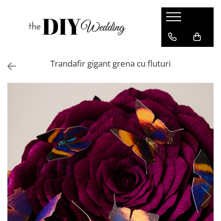
Produse
Buchete
Trandafir gigant grena cu fluturi
Lumanari
Pahare
Bratari
Brose
Pentru barbati