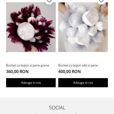
Buchet cu bujori si pene grena
Buchet cu bujori albi si pene
Bu
360,00 RON
400,00 RON
4
Adauga in cos
Adauga in cos
SOCIAL