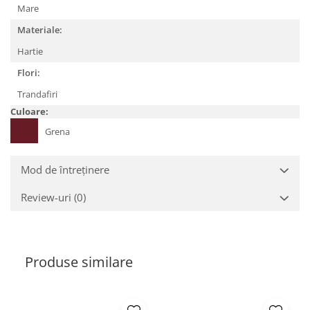
Mare
Materiale:
Hartie
Flori:
Trandafiri
Culoare:
Grena
Mod de întreținere
Review-uri
(0)
Produse similare