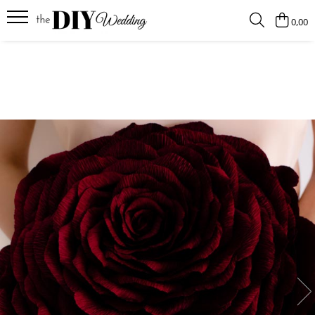
0,00
Produse
Buchete
Lumanari
Pahare
Bratari
Brose
Pentru barbati