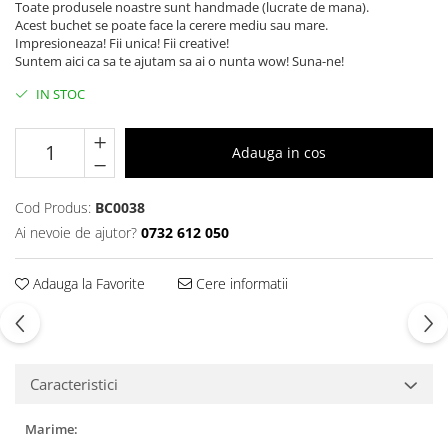
Toate produsele noastre sunt handmade (lucrate de mana).
Acest buchet se poate face la cerere mediu sau mare.
Impresioneaza! Fii unica! Fii creative!
Suntem aici ca sa te ajutam sa ai o nunta wow! Suna-ne!
IN STOC
Adauga in cos
Cod Produs:
BC0038
Ai nevoie de ajutor?
0732 612 050
Adauga la Favorite
Cere informatii
Caracteristici
Marime: