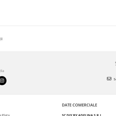
ii
dia
s
DATE COMERCIALE
 Plata
SC DIY BY ADELINA S.R.L.