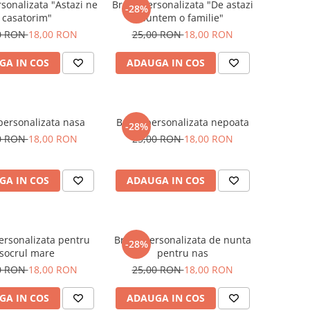
sonalizata "Astazi ne
Brosa personalizata "De astazi
-28%
casatorim"
suntem o familie"
0 RON
18,00 RON
25,00 RON
18,00 RON
GA IN COS
ADAUGA IN COS
personalizata nasa
Brosa personalizata nepoata
-28%
0 RON
18,00 RON
25,00 RON
18,00 RON
GA IN COS
ADAUGA IN COS
ersonalizata pentru
Brosa personalizata de nunta
-28%
socrul mare
pentru nas
0 RON
18,00 RON
25,00 RON
18,00 RON
GA IN COS
ADAUGA IN COS