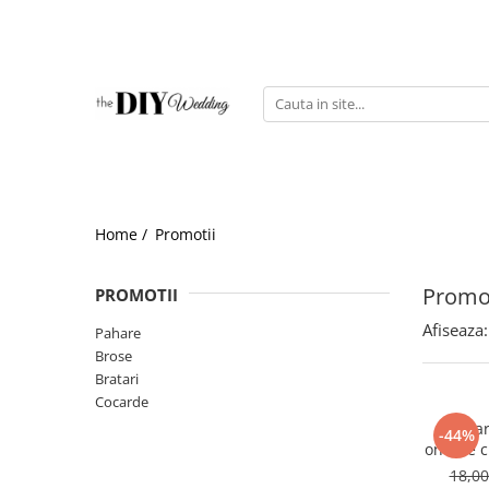
Produse
Buchete
Lumanari
Pahare
Bratari
Home /
Promotii
Brose
Pentru barbati
Promot
PROMOTII
Afiseaza:
Pahare
Brose
Bratari
Cocarde
Brata
-44%
onoare cu
18,0