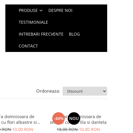
PRODUSE
DESPRE NOI
TESTIMONIALE
INTREBARI FRECVENTE
BLOG
CONTACT
Ordoneaza:
ra domnisoara de
Bratara domnisoara de
-44%
NOU
cu flori albastre si
onoare cu flori lila si dantela
dantela
0 RON
10,00 RON
18,00 RON
10,00 RON