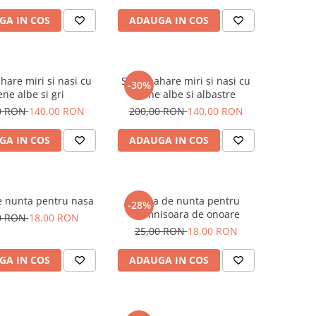
GA IN COS
ADAUGA IN COS
hare miri si nasi cu
Set 4 pahare miri si nasi cu
-30%
ne albe si gri
pene albe si albastre
0 RON
140,00 RON
200,00 RON
140,00 RON
GA IN COS
ADAUGA IN COS
e nunta pentru nasa
Brosa de nunta pentru
-28%
domnisoara de onoare
0 RON
18,00 RON
25,00 RON
18,00 RON
GA IN COS
ADAUGA IN COS