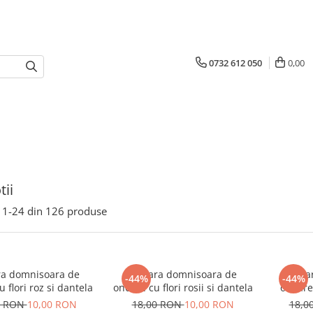
0732 612 050
0,00
ii
1-
24
din
126
produse
ra domnisoara de
Bratara domnisoara de
Brata
-44%
-44%
 flori roz si dantela
onoare cu flori rosii si dantela
onoare 
0 RON
10,00 RON
18,00 RON
10,00 RON
18,0