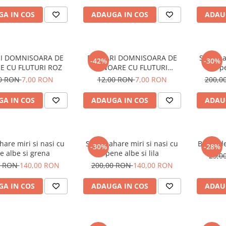
A IN COS
ADAUGA IN COS
ADAU
I DOMNISOARA DE
BRATARI DOMNISOARA DE
Set 4 pa
-42%
-30%
 CU FLUTURI ROZ
ONOARE CU FLUTURI
pe
ALBASTRI
00 RON
7,00 RON
12,00 RON
7,00 RON
200,0
A IN COS
ADAUGA IN COS
ADAU
hare miri si nasi cu
Set 4 pahare miri si nasi cu
Brosa d
-30%
-28%
e albe si grena
pene albe si lila
25,0
0 RON
140,00 RON
200,00 RON
140,00 RON
A IN COS
ADAUGA IN COS
ADAU