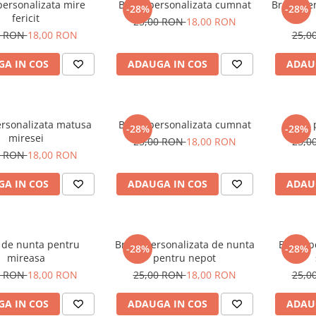
personalizata mire
Brosa personalizata cumnat
Brosa per
-28%
-28%
fericit
25,00 RON
18,00 RON
0 RON
18,00 RON
25,0
A IN COS
ADAUGA IN COS
ADAU
ersonalizata matusa
Brosa personalizata cumnat
Brosa 
-28%
-28%
miresei
25,00 RON
18,00 RON
25,0
0 RON
18,00 RON
A IN COS
ADAUGA IN COS
ADAU
 de nunta pentru
Brosa personalizata de nunta
Brosa p
-28%
-28%
mireasa
pentru nepot
0 RON
18,00 RON
25,00 RON
18,00 RON
25,0
A IN COS
ADAUGA IN COS
ADAU