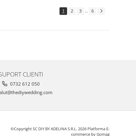
1
2
3
6
...
SUPORT CLIENTI
0732 612 050
alut@thediywedding.com
©Copyright SC DIY BY ADELINA S.R.L. 2026
Platforma E-
commerce by Gomag