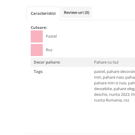
Review-uri
(0)
Caracteristici
Culoare:
Pastel
Roz
Decor pahare:
Pahare cu tiul
Tags:
pastel,
pahare decorat
miri,
pahare nasi,
paha
pahare miri si nasi,
pah
deosebite,
pahare eleg
deschis,
nunta 2023,
t
nunta Romania,
roz