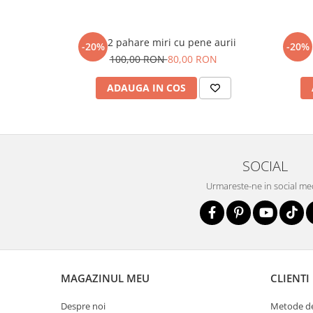
Set 2 pahare miri cu pene aurii
Set 2
-20%
-20%
100,00 RON
80,00 RON
ADAUGA IN COS
SOCIAL
Urmareste-ne in social me
MAGAZINUL MEU
CLIENTI
Despre noi
Metode de