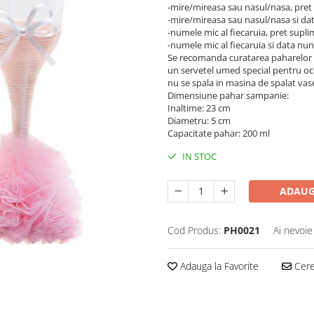
-mire/mireasa sau nasul/nasa, pret 
-mire/mireasa sau nasul/nasa si dat
-numele mic al fiecaruia, pret supli
-numele mic al fiecaruia si data nun
Se recomanda curatarea paharelor in
un servetel umed special pentru oche
nu se spala in masina de spalat vas
Dimensiune pahar sampanie:
Inaltime: 23 cm
Diametru: 5 cm
Capacitate pahar: 200 ml
IN STOC
ADAUG
Cod Produs:
PH0021
Ai nevoie
Adauga la Favorite
Cere 