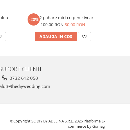
bleu
Set 2 pahare miri cu pene ivoar
Set 2 
-20%
-20%
N
100,00 RON
80,00 RON
1
ADAUGA IN COS
AD
SUPORT CLIENTI
0732 612 050
alut@thediywedding.com
©Copyright SC DIY BY ADELINA S.R.L. 2026
Platforma E-
commerce by Gomag