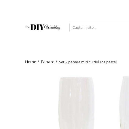
Produse
Buchete
Lumanari
Pahare
Bratari
Home /
Pahare /
Set 2 pahare miri cu tiul roz pastel
Brose
Pentru barbati