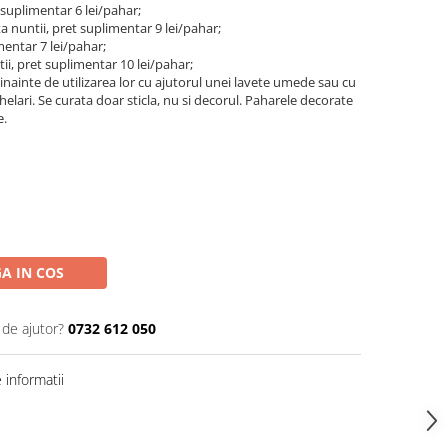
suplimentar 6 lei/pahar;
a nuntii, pret suplimentar 9 lei/pahar;
mentar 7 lei/pahar;
tii, pret suplimentar 10 lei/pahar;
ainte de utilizarea lor cu ajutorul unei lavete umede sau cu
lari. Se curata doar sticla, nu si decorul. Paharele decorate
e.
A IN COS
 de ajutor?
0732 612 050
informatii