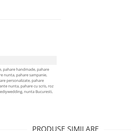
e,
pahare handmade,
pahare
re nunta,
pahare sampanie,
are personalizate,
pahare
ante nunta,
pahare cu scris,
roz
hediywedding,
nunta Bucuresti,
PRODUSE SIMILARE