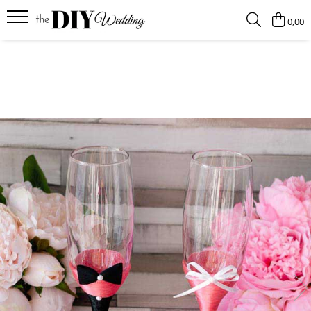
0,00
Produse
Buchete
Lumanari
Pahare
Bratari
Brose
Pentru barbati