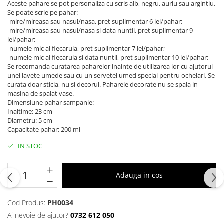
Aceste pahare se pot personaliza cu scris alb, negru, auriu sau argintiu.
Se poate scrie pe pahar:
-mire/mireasa sau nasul/nasa, pret suplimentar 6 lei/pahar;
-mire/mireasa sau nasul/nasa si data nuntii, pret suplimentar 9
lei/pahar;
-numele mic al fiecaruia, pret suplimentar 7 lei/pahar;
-numele mic al fiecaruia si data nuntii, pret suplimentar 10 lei/pahar;
Se recomanda curatarea paharelor inainte de utilizarea lor cu ajutorul
unei lavete umede sau cu un servetel umed special pentru ochelari. Se
curata doar sticla, nu si decorul. Paharele decorate nu se spala in
masina de spalat vase.
Dimensiune pahar sampanie:
Inaltime: 23 cm
Diametru: 5 cm
Capacitate pahar: 200 ml
IN STOC
Adauga in cos
Cod Produs:
PH0034
Ai nevoie de ajutor?
0732 612 050