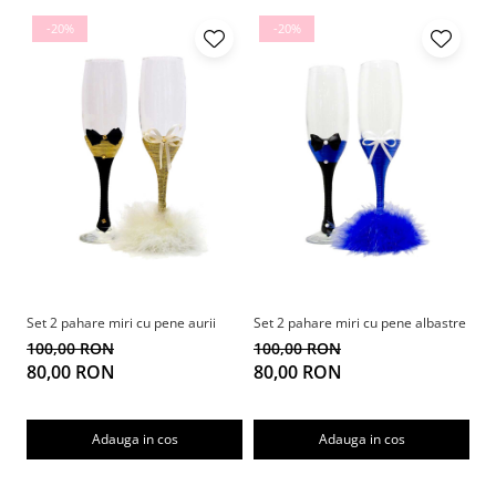
-20%
-20%
Set 2 pahare miri cu pene aurii
Set 2 pahare miri cu pene albastre
Se
100,00 RON
100,00 RON
1
80,00 RON
80,00 RON
8
Adauga in cos
Adauga in cos