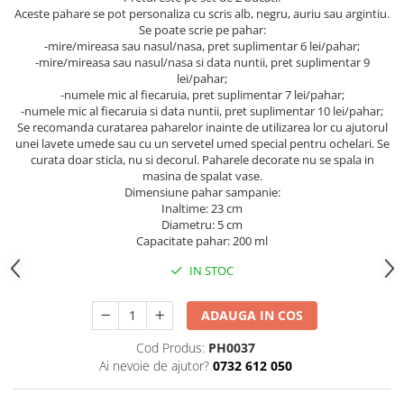
Aceste pahare se pot personaliza cu scris alb, negru, auriu sau argintiu.
Se poate scrie pe pahar:
-mire/mireasa sau nasul/nasa, pret suplimentar 6 lei/pahar;
-mire/mireasa sau nasul/nasa si data nuntii, pret suplimentar 9
lei/pahar;
-numele mic al fiecaruia, pret suplimentar 7 lei/pahar;
-numele mic al fiecaruia si data nuntii, pret suplimentar 10 lei/pahar;
Se recomanda curatarea paharelor inainte de utilizarea lor cu ajutorul
unei lavete umede sau cu un servetel umed special pentru ochelari. Se
curata doar sticla, nu si decorul. Paharele decorate nu se spala in
masina de spalat vase.
Dimensiune pahar sampanie:
Inaltime: 23 cm
Diametru: 5 cm
Capacitate pahar: 200 ml
IN STOC
ADAUGA IN COS
Cod Produs:
PH0037
Ai nevoie de ajutor?
0732 612 050