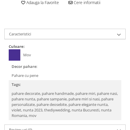
Adauga la Favorite
Cere informatii
Caracteristici
Culoare:
Mov
Decor pahare:
Pahare cu pene
Tags:
pahare decorate,
pahare handmade,
pahare miri,
pahare nasi,
pahare nunta,
pahare sampanie,
pahare miri si nasi,
pahare
personalizate,
pahare deosebite,
pahare elegante nunta,
violet,
nunta 2023,
thediywedding,
nunta Bucuresti,
nunta
Romania,
mov
Review-uri
(0)