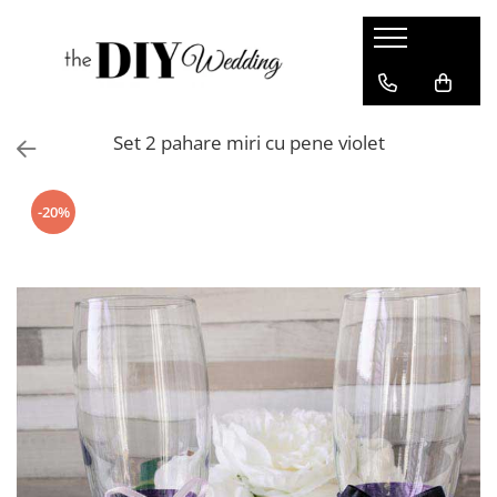
Produse
Buchete
Set 2 pahare miri cu pene violet
Lumanari
Pahare
-20%
Bratari
Brose
Pentru barbati