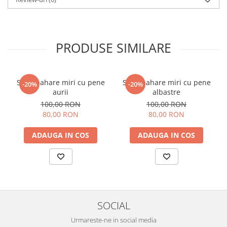
PRODUSE SIMILARE
Set 2 pahare miri cu pene
Set 2 pahare miri cu pene
-20%
-20%
aurii
albastre
100,00 RON
100,00 RON
80,00 RON
80,00 RON
ADAUGA IN COS
ADAUGA IN COS
SOCIAL
Urmareste-ne in social media