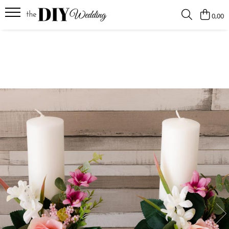
0,00
Produse
Buchete
Lumanari
Pahare
Bratari
Brose
Pentru barbati