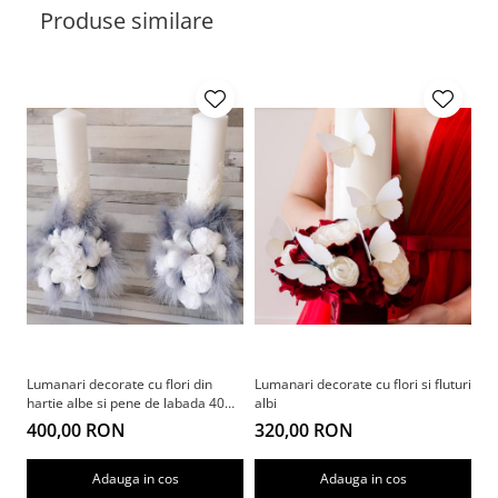
Produse similare
Lumanari decorate cu flori din
Lumanari decorate cu flori si fluturi
Lu
hartie albe si pene de labada 40
albi
mu
cm
400,00 RON
320,00 RON
3
Adauga in cos
Adauga in cos