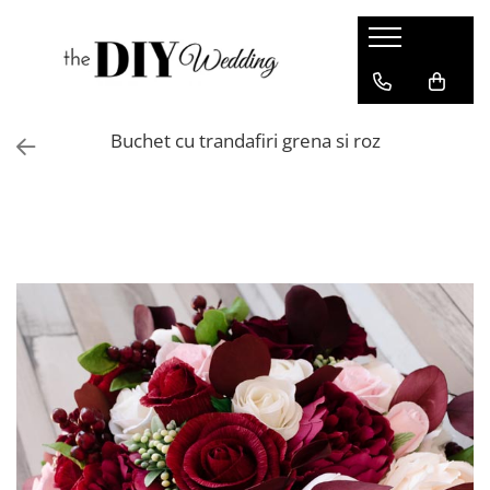
Produse
Buchete
Buchet cu trandafiri grena si roz
Lumanari
Pahare
Bratari
Brose
Pentru barbati