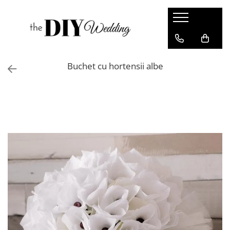
Produse
Buchete
Buchet cu hortensii albe
Lumanari
Pahare
Bratari
Brose
Pentru barbati