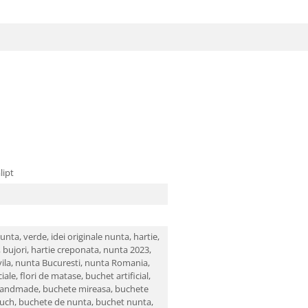
lipt
nunta,
verde,
idei originale nunta,
hartie,
,
bujori,
hartie creponata,
nunta 2023,
ila,
nunta Bucuresti,
nunta Romania,
ciale,
flori de matase,
buchet artificial,
handmade,
buchete mireasa,
buchete
ouch,
buchete de nunta,
buchet nunta,