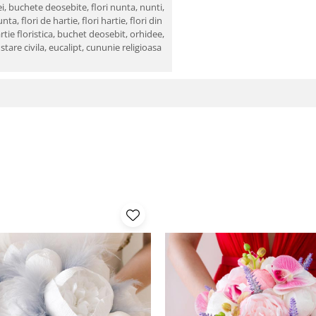
i,
buchete deosebite,
flori nunta,
nunti,
unta,
flori de hartie,
flori hartie,
flori din
rtie floristica,
buchet deosebit,
orhidee,
,
stare civila,
eucalipt,
cununie religioasa