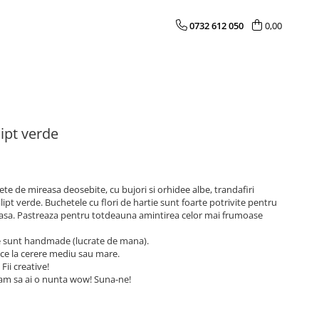
0732 612 050
0,00
ipt verde
 de mireasa deosebite, cu bujori si orhidee albe, trandafiri
alipt verde. Buchetele cu flori de hartie sunt foarte potrivite pentru
ioasa. Pastreaza pentru totdeauna amintirea celor mai frumoase
 sunt handmade (lucrate de mana).
ce la cerere mediu sau mare.
Fii creative!
tam sa ai o nunta wow! Suna-ne!