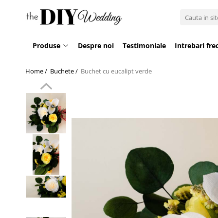
Produse
Produse
Despre noi
Testimoniale
Intrebari fre
Buchete
Lumanari
Home /
Buchete /
Buchet cu eucalipt verde
Pahare
Bratari
Brose
Pentru barbati