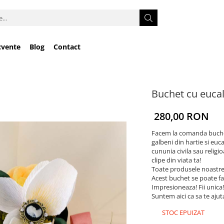
cvente
Blog
Contact
Buchet cu eucal
280,00 RON
Facem la comanda buchete
galbeni din hartie si euc
cununia civila sau relig
clipe din viata ta!
Toate produsele noastre
Acest buchet se poate fa
Impresioneaza! Fii unica! 
Suntem aici ca sa te aju
STOC EPUIZAT