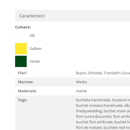
Caracteristici
Culoare:
Alb
Galben
Verde
Flori:
Bujori,
Orhidee,
Trandafiri,
Euca
Marime:
Mediu
Materiale:
Hartie
Tags:
buchete handmade,
Accesorii 
buchet mireasa handmade,
alb
thediywedding,
buchet stare civ
flori nunta Bucuresti,
flori artifi
buchet flori artificiale,
buchet 
flori de matase,
buchete real t